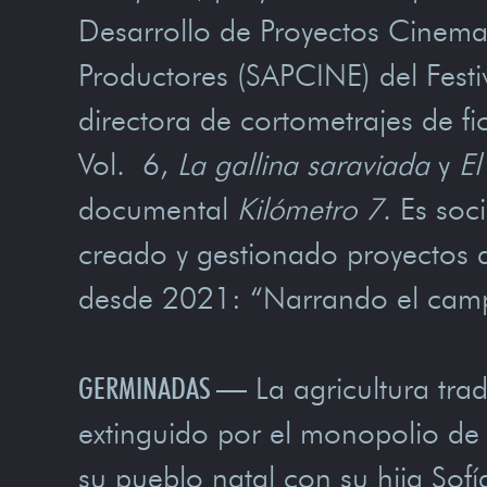
Desarrollo de Proyectos Cinema
Productores (SAPCINE) del Festiv
directora de cortometrajes de 
Vol. 6,
La gallina saraviada
y
E
documental
Kilómetro 7
. Es so
creado y gestionado proyectos 
desde 2021: “Narrando el campo
GERMINADAS
—
La agricultura tra
extinguido por el monopolio de
su pueblo natal con su hija Sofí