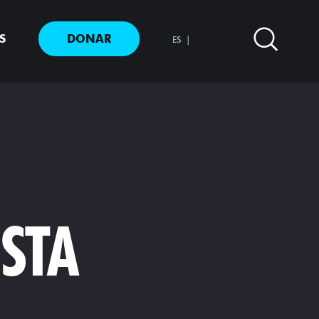
S
DONAR
ES
STA