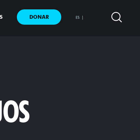
S
DONAR
ES
JOS