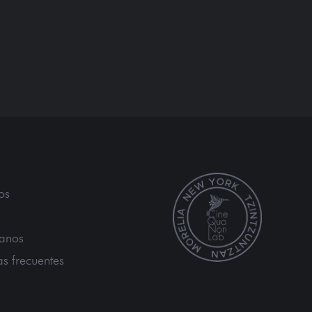
os
tanos
as frecuentes