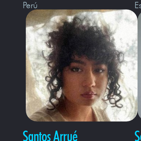
Perú
E
Santos Arrué
S