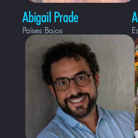
Abigail Prade
A
Países Bajos
E