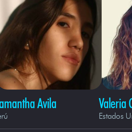
amantha Avila
Valeria 
erú
Estados U