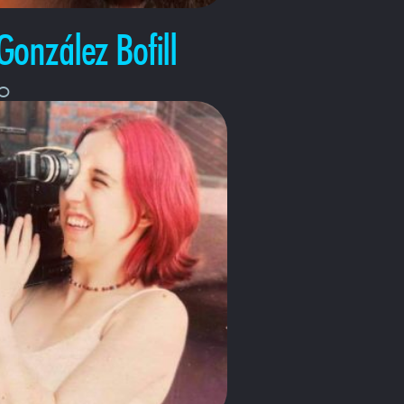
González Bofill
o