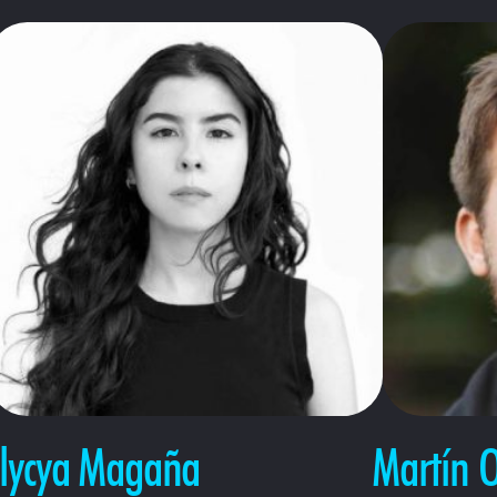
lycya Magaña
Martín O