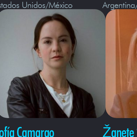
stados Unidos/México
Argentina
ofía Camargo
Žanete 