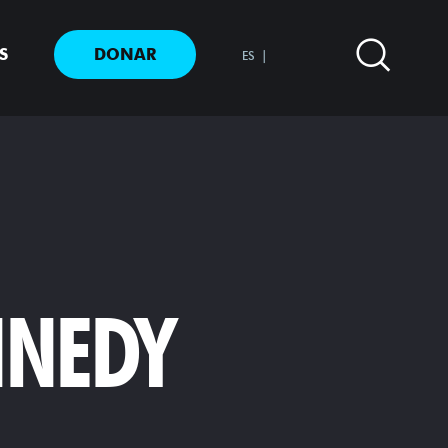
S
DONAR
ES
NNEDY